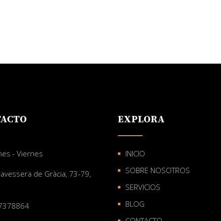
ACTO
EXPLORA
nes - Viernes
INICIO
SOBRE NOSOTROS
ravessera de Gràcia, 73-79,
SERVICIOS
BLOG
7378864
CONTACTO