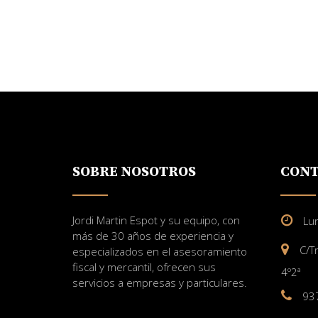
SOBRE NOSOTROS
CONT
Jordi Martin Espot y su equipo, con
Lu
más de 30 años de experiencia y
C/T
especializados en el asesoramiento
fiscal y mercantil, ofrecen sus
4º2ª
servicios a empresas y particulares.
93