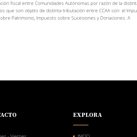
ación fiscal entre Comunidades Autónomas por razón de la distint
tos que son objeto de distinta tributación entre CCAA son: el Imp
 sobre Patrimonio, Impuesto sobre Sucesiones y Donaciones. A
ACTO
EXPLORA
nes - Viernes
INICIO