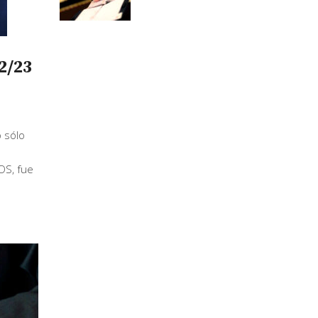
2/23
o sólo
OS, fue