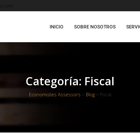
rs.com
INICIO
SOBRE NOSOTROS
SERVI
Categoría:
Fiscal
Economistes Assessors
>
Blog
>
Fiscal