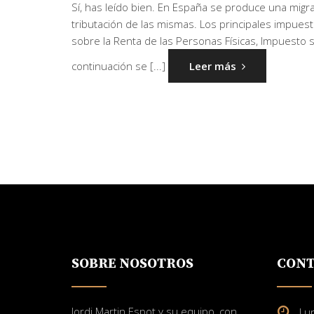
Sí, has leído bien. En España se produce una migr
tributación de las mismas. Los principales impues
sobre la Renta de las Personas Físicas, Impuesto
continuación se [...]
Leer más
SOBRE NOSOTROS
CONT
Jordi Martin Espot y su equipo, con
Lu