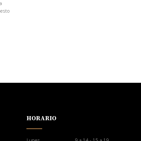
a
uesto
HORARIO
Lunes
9 a 14 - 15 a 19